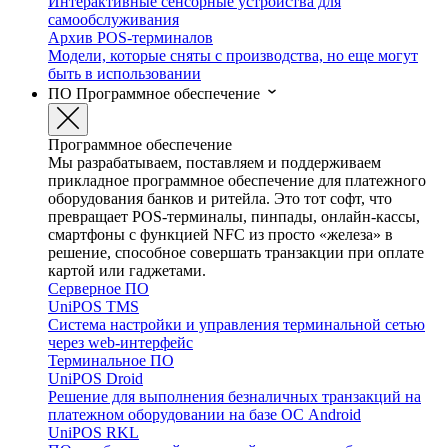
Интерактивные сенсорные устройства для
самообслуживания
Архив POS-терминалов
Модели, которые сняты с производства, но еще могут
быть в использовании
ПО
Программное обеспечение
Программное обеспечение
Мы разрабатываем, поставляем и поддерживаем
прикладное программное обеспечение для платежного
оборудования банков и ритейла. Это тот софт, что
превращает POS-терминалы, пинпады, онлайн-кассы,
смартфоны с функцией NFC из просто «железа» в
решение, способное совершать транзакции при оплате
картой или гаджетами.
Серверное ПО
UniPOS TMS
Система настройки и управления терминальной сетью
через web-интерфейс
Терминальное ПО
UniPOS Droid
Решение для выполнения безналичных транзакций на
платежном оборудовании на базе ОС Android
UniPOS RKL