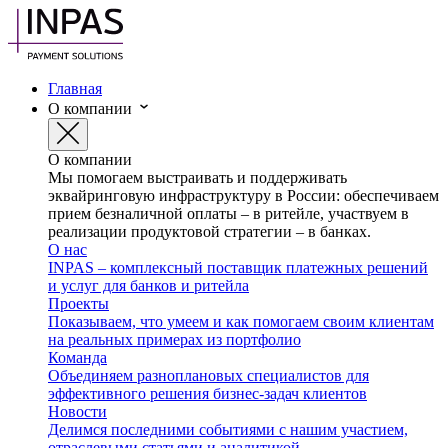
Главная
О компании
О компании
Мы помогаем выстраивать и поддерживать
эквайринговую инфраструктуру в России: обеспечиваем
прием безналичной оплаты – в ритейле, участвуем в
реализации продуктовой стратегии – в банках.
О нас
INPAS – комплексный поставщик платежных решений
и услуг для банков и ритейла
Проекты
Показываем, что умеем и как помогаем своим клиентам
на реальных примерах из портфолио
Команда
Объединяем разноплановых специалистов для
эффективного решения бизнес-задач клиентов
Новости
Делимся последними событиями с нашим участием,
отраслевыми статьями и аналитикой