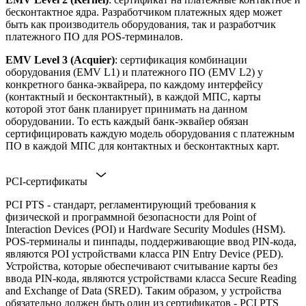
бесконтактное ядра. Разработчиком платежных ядер может
быть как производитель оборудования, так и разработчик
платежного ПО для POS-терминалов.
EMV Level 3 (Acquier)
: сертификация комбинации
оборудования (EMV L1) и платежного ПО (EMV L2) у
конкретного банка-эквайрера, по каждому интерфейсу
(контактный и бесконтактный), в каждой МПС, карты
которой этот банк планирует принимать на данном
оборудовании. То есть каждый банк-эквайер обязан
сертифицировать каждую модель оборудования с платежным
ПО в каждой МПС для контактных и бесконтактных карт.
PCI-сертификаты
PCI PTS - стандарт, регламентирующий требования к
физической и программной безопасности для Point of
Interaction Devices (POI) и Hardware Security Modules (HSM).
POS-терминалы и пинпады, поддерживающие ввод PIN-кода,
являются POI устройствами класса PIN Entry Device (PED).
Устройства, которые обеспечивают считывание карты без
ввода PIN-кода, являются устройствами класса Secure Reading
and Exchange of Data (SRED). Таким образом, у устройства
обязательно должен быть один из сертификатов - PCI PTS