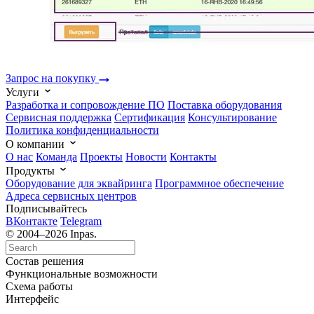
Запрос на покупку
Услуги
Разработка и сопровождение ПО
Поставка оборудования
Сервисная поддержка
Cертификация
Консультирование
Политика конфиденциальности
О компании
О нас
Команда
Проекты
Новости
Контакты
Продукты
Оборудование для эквайринга
Программное обеспечение
Адреса сервисных центров
Подписывайтесь
ВКонтакте
Telegram
© 2004–2026 Inpas.
Состав решения
Функциональные возможности
Схема работы
Интерфейс