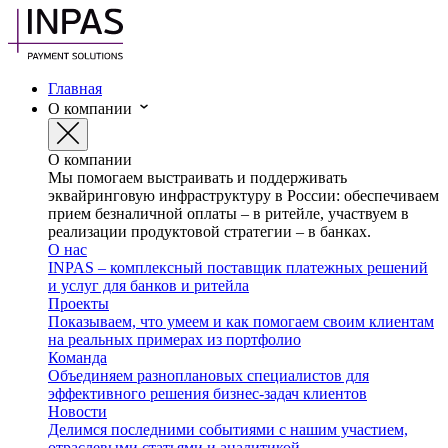
Главная
О компании
О компании
Мы помогаем выстраивать и поддерживать
эквайринговую инфраструктуру в России: обеспечиваем
прием безналичной оплаты – в ритейле, участвуем в
реализации продуктовой стратегии – в банках.
О нас
INPAS – комплексный поставщик платежных решений
и услуг для банков и ритейла
Проекты
Показываем, что умеем и как помогаем своим клиентам
на реальных примерах из портфолио
Команда
Объединяем разноплановых специалистов для
эффективного решения бизнес-задач клиентов
Новости
Делимся последними событиями с нашим участием,
отраслевыми статьями и аналитикой