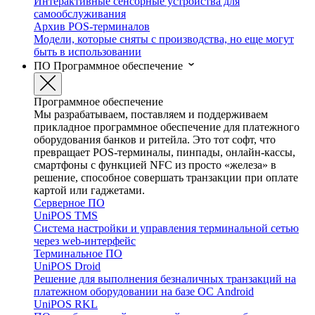
Интерактивные сенсорные устройства для
самообслуживания
Архив POS-терминалов
Модели, которые сняты с производства, но еще могут
быть в использовании
ПО
Программное обеспечение
Программное обеспечение
Мы разрабатываем, поставляем и поддерживаем
прикладное программное обеспечение для платежного
оборудования банков и ритейла. Это тот софт, что
превращает POS-терминалы, пинпады, онлайн-кассы,
смартфоны с функцией NFC из просто «железа» в
решение, способное совершать транзакции при оплате
картой или гаджетами.
Серверное ПО
UniPOS TMS
Система настройки и управления терминальной сетью
через web-интерфейс
Терминальное ПО
UniPOS Droid
Решение для выполнения безналичных транзакций на
платежном оборудовании на базе ОС Android
UniPOS RKL