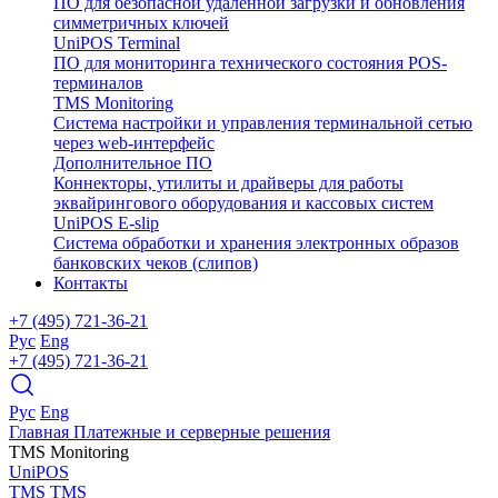
ПО для безопасной удаленной загрузки и обновления
симметричных ключей
UniPOS Terminal
ПО для мониторинга технического состояния POS-
терминалов
TMS Monitoring
Система настройки и управления терминальной сетью
через web-интерфейс
Дополнительное ПО
Коннекторы, утилиты и драйверы для работы
эквайрингового оборудования и кассовых систем
UniPOS E-slip
Система обработки и хранения электронных образов
банковских чеков (слипов)
Контакты
+7 (495) 721-36-21
Рус
Eng
+7 (495) 721-36-21
Рус
Eng
Главная
Платежные и серверные решения
TMS Monitoring
UniPOS
TMS
TMS