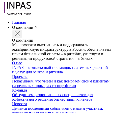
Главная
О компании
О компании
Мы помогаем выстраивать и поддерживать
эквайринговую инфраструктуру в России: обеспечиваем
прием безналичной оплаты – в ритейле, участвуем в
реализации продуктовой стратегии – в банках.
О нас
INPAS – комплексный поставщик платежных решений
и услуг для банков и ритейла
Проекты
Показываем, что умеем и как помогаем своим клиентам
на реальных примерах из портфолио
Команда
Объединяем разноплановых специалистов для
эффективного решения бизнес-задач клиентов
Новости
Делимся последними событиями с нашим участием,
отраслевыми статьями и аналитикой