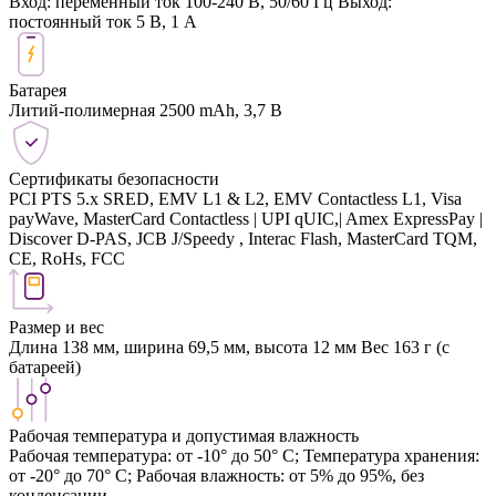
Вход: переменный ток 100-240 В, 50/60 Гц Выход:
постоянный ток 5 В, 1 А
Батарея
Литий-полимерная 2500 mAh, 3,7 В
Сертификаты безопасности
PCI PTS 5.x SRED, EMV L1 & L2, EMV Contactless L1, Visa
payWave, MasterCard Contactless | UPI qUIC,| Amex ExpressPay |
Discover D-PAS, JCB J/Speedy , Interac Flash, MasterCard TQM,
CE, RoHs, FCC
Размер и вес
Длина 138 мм, ширина 69,5 мм, высота 12 мм Вес 163 г (с
батареей)
Рабочая температура и допустимая влажность
Рабочая температура: от -10° до 50° C; Температура хранения:
от -20° до 70° C; Рабочая влажность: от 5% до 95%, без
конденсации