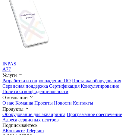
INPAS
A77
Услуги
Разработка и сопровождение ПО
Поставка оборудования
Сервисная поддержка
Cертификация
Консультирование
Политика конфиденциальности
О компании
О нас
Команда
Проекты
Новости
Контакты
Продукты
Оборудование для эквайринга
Программное обеспечение
Адреса сервисных центров
Подписывайтесь
ВКонтакте
Telegram