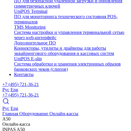
ПО для безопасной удаленной загрузки и обновления
симметричных ключей
UniPOS Terminal
ПО для мониторинга технического состояния POS-
терминалов
TMS Monitoring
Система настройки и управления терминальной сетью
через web-интерфейс
Дополнительное ПО
Коннекторы, утилиты и драйверы для работы
эквайрингового оборудования и кассовых систем
UniPOS E-slip
Система обработки и хранения электронных образов
банковских чеков (слипов)
Контакты
+7 (495) 721-36-21
Рус
Eng
+7 (495) 721-36-21
Рус
Eng
Главная
Оборудование
Онлайн-кассы
A50
Онлайн-касса
INPAS
A50