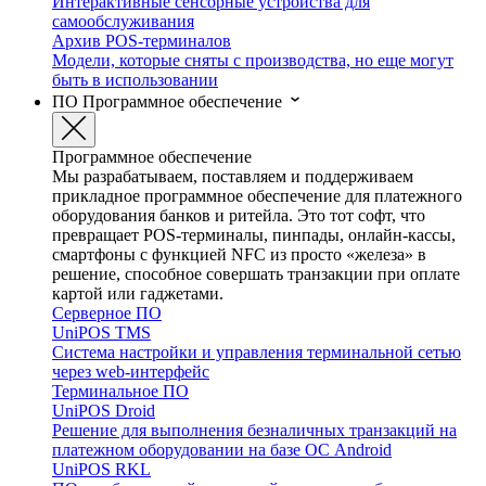
Интерактивные сенсорные устройства для
самообслуживания
Архив POS-терминалов
Модели, которые сняты с производства, но еще могут
быть в использовании
ПО
Программное обеспечение
Программное обеспечение
Мы разрабатываем, поставляем и поддерживаем
прикладное программное обеспечение для платежного
оборудования банков и ритейла. Это тот софт, что
превращает POS-терминалы, пинпады, онлайн-кассы,
смартфоны с функцией NFC из просто «железа» в
решение, способное совершать транзакции при оплате
картой или гаджетами.
Серверное ПО
UniPOS TMS
Система настройки и управления терминальной сетью
через web-интерфейс
Терминальное ПО
UniPOS Droid
Решение для выполнения безналичных транзакций на
платежном оборудовании на базе ОС Android
UniPOS RKL