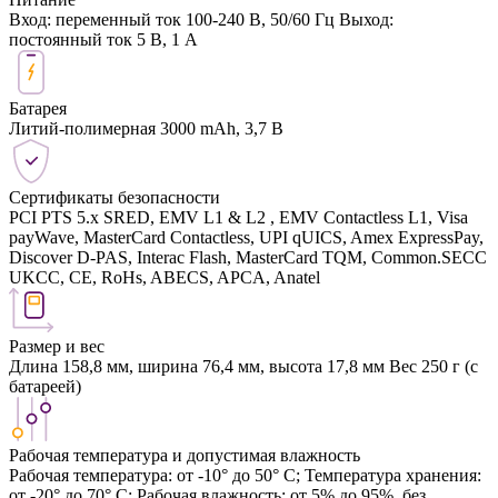
Вход: переменный ток 100-240 В, 50/60 Гц Выход:
постоянный ток 5 В, 1 А
Батарея
Литий-полимерная 3000 mAh, 3,7 В
Сертификаты безопасности
PCI PTS 5.x SRED, EMV L1 & L2 , EMV Contactless L1, Visa
payWave, MasterCard Contactless, UPI qUICS, Amex ExpressPay,
Discover D-PAS, Interac Flash, MasterCard TQM, Common.SECC
UKCC, CE, RoHs, ABECS, APCA, Anatel
Размер и вес
Длина 158,8 мм, ширина 76,4 мм, высота 17,8 мм Вес 250 г (с
батареей)
Рабочая температура и допустимая влажность
Рабочая температура: от -10° до 50° C; Температура хранения:
от -20° до 70° C; Рабочая влажность: от 5% до 95%, без