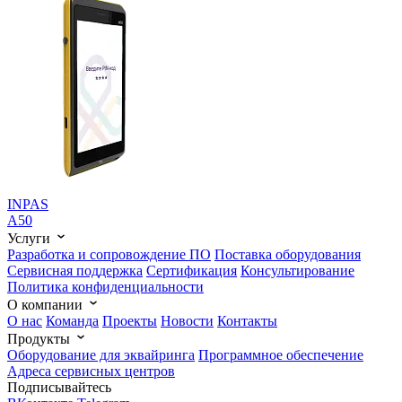
INPAS
A50
Услуги
Разработка и сопровождение ПО
Поставка оборудования
Сервисная поддержка
Cертификация
Консультирование
Политика конфиденциальности
О компании
О нас
Команда
Проекты
Новости
Контакты
Продукты
Оборудование для эквайринга
Программное обеспечение
Адреса сервисных центров
Подписывайтесь