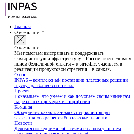
Главная
О компании
О компании
Мы помогаем выстраивать и поддерживать
эквайринговую инфраструктуру в России: обеспечиваем
прием безналичной оплаты – в ритейле, участвуем в
реализации продуктовой стратегии – в банках.
О нас
INPAS – комплексный поставщик платежных решений
и услуг для банков и ритейла
Проекты
Показываем, что умеем и как помогаем своим клиентам
на реальных примерах из портфолио
Команда
Объединяем разноплановых специалистов для
эффективного решения бизнес-задач клиентов
Новости
Делимся последними событиями с нашим участием,
отраслевыми статьями и аналитикой