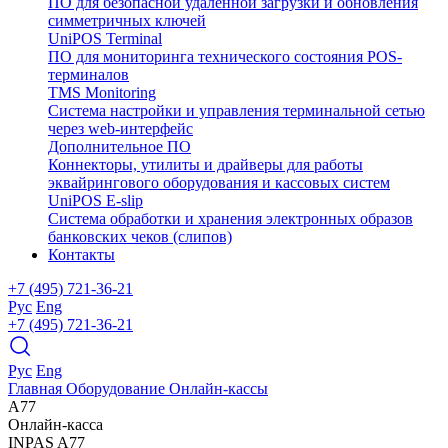
ПО для безопасной удаленной загрузки и обновления
симметричных ключей
UniPOS Terminal
ПО для мониторинга технического состояния POS-
терминалов
TMS Monitoring
Система настройки и управления терминальной сетью
через web-интерфейс
Дополнительное ПО
Коннекторы, утилиты и драйверы для работы
эквайрингового оборудования и кассовых систем
UniPOS E-slip
Система обработки и хранения электронных образов
банковских чеков (слипов)
Контакты
+7 (495) 721-36-21
Рус
Eng
+7 (495) 721-36-21
Рус
Eng
Главная
Оборудование
Онлайн-кассы
A77
Онлайн-касса
INPAS
A77