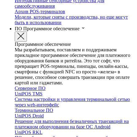
Интерактивные сенсорные устройства для
самообслуживания
Архив POS-терминалов
Модели, которые сняты с производства, но еще могут
быть в использовании
ПО
Программное обеспечение
Программное обеспечение
Мы разрабатываем, поставляем и поддерживаем
прикладное программное обеспечение для платежного
оборудования банков и ритейла. Это тот софт, что
превращает POS-терминалы, пинпады, онлайн-кассы,
смартфоны с функцией NFC из просто «железа» в
решение, способное совершать транзакции при оплате
картой или гаджетами.
Серверное ПО
UniPOS TMS
Система настройки и управления терминальной сетью
через web-интерфейс
Терминальное ПО
UniPOS Droid
Решение для выполнения безналичных транзакций на
платежном оборудовании на базе ОС Android
UniPOS RKL