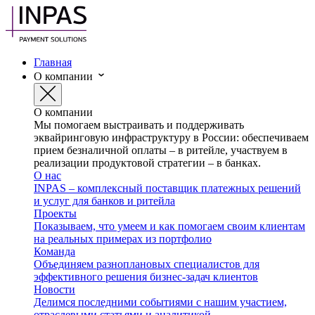
Главная
О компании
О компании
Мы помогаем выстраивать и поддерживать
эквайринговую инфраструктуру в России: обеспечиваем
прием безналичной оплаты – в ритейле, участвуем в
реализации продуктовой стратегии – в банках.
О нас
INPAS – комплексный поставщик платежных решений
и услуг для банков и ритейла
Проекты
Показываем, что умеем и как помогаем своим клиентам
на реальных примерах из портфолио
Команда
Объединяем разноплановых специалистов для
эффективного решения бизнес-задач клиентов
Новости
Делимся последними событиями с нашим участием,
отраслевыми статьями и аналитикой