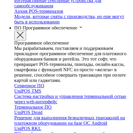
Интерактивные сенсорные устройства для
самообслуживания
Архив POS-терминалов
Модели, которые сняты с производства, но еще могут
быть в использовании
ПО
Программное обеспечение
Программное обеспечение
Мы разрабатываем, поставляем и поддерживаем
прикладное программное обеспечение для платежного
оборудования банков и ритейла. Это тот софт, что
превращает POS-терминалы, пинпады, онлайн-кассы,
смартфоны с функцией NFC из просто «железа» в
решение, способное совершать транзакции при оплате
картой или гаджетами.
Серверное ПО
UniPOS TMS
Система настройки и управления терминальной сетью
через web-интерфейс
Терминальное ПО
UniPOS Droid
Решение для выполнения безналичных транзакций на
платежном оборудовании на базе ОС Android
UniPOS RKL