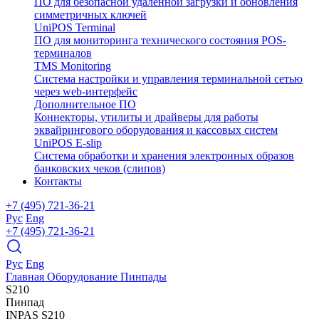
ПО для безопасной удаленной загрузки и обновления
симметричных ключей
UniPOS Terminal
ПО для мониторинга технического состояния POS-
терминалов
TMS Monitoring
Система настройки и управления терминальной сетью
через web-интерфейс
Дополнительное ПО
Коннекторы, утилиты и драйверы для работы
эквайрингового оборудования и кассовых систем
UniPOS E-slip
Система обработки и хранения электронных образов
банковских чеков (слипов)
Контакты
+7 (495) 721-36-21
Рус
Eng
+7 (495) 721-36-21
Рус
Eng
Главная
Оборудование
Пинпады
S210
Пинпад
INPAS
S210