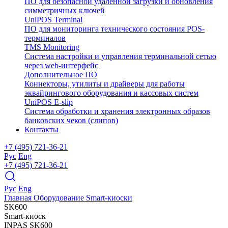
ПО для безопасной удаленной загрузки и обновления
симметричных ключей
UniPOS Terminal
ПО для мониторинга технического состояния POS-
терминалов
TMS Monitoring
Система настройки и управления терминальной сетью
через web-интерфейс
Дополнительное ПО
Коннекторы, утилиты и драйверы для работы
эквайрингового оборудования и кассовых систем
UniPOS E-slip
Система обработки и хранения электронных образов
банковских чеков (слипов)
Контакты
+7 (495) 721-36-21
Рус
Eng
+7 (495) 721-36-21
Рус
Eng
Главная
Оборудование
Smart-киоски
SK600
Smart-киоск
INPAS
SK600