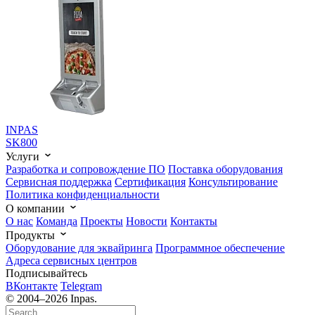
INPAS
SK800
Услуги
Разработка и сопровождение ПО
Поставка оборудования
Сервисная поддержка
Cертификация
Консультирование
Политика конфиденциальности
О компании
О нас
Команда
Проекты
Новости
Контакты
Продукты
Оборудование для эквайринга
Программное обеспечение
Адреса сервисных центров
Подписывайтесь
ВКонтакте
Telegram
© 2004–2026 Inpas.