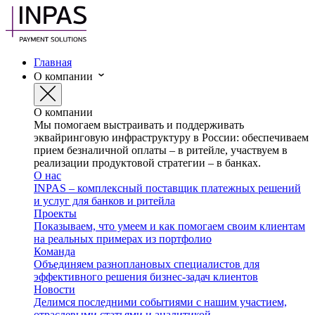
Главная
О компании
О компании
Мы помогаем выстраивать и поддерживать
эквайринговую инфраструктуру в России: обеспечиваем
прием безналичной оплаты – в ритейле, участвуем в
реализации продуктовой стратегии – в банках.
О нас
INPAS – комплексный поставщик платежных решений
и услуг для банков и ритейла
Проекты
Показываем, что умеем и как помогаем своим клиентам
на реальных примерах из портфолио
Команда
Объединяем разноплановых специалистов для
эффективного решения бизнес-задач клиентов
Новости
Делимся последними событиями с нашим участием,
отраслевыми статьями и аналитикой