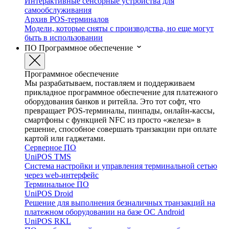
Интерактивные сенсорные устройства для
самообслуживания
Архив POS-терминалов
Модели, которые сняты с производства, но еще могут
быть в использовании
ПО
Программное обеспечение
Программное обеспечение
Мы разрабатываем, поставляем и поддерживаем
прикладное программное обеспечение для платежного
оборудования банков и ритейла. Это тот софт, что
превращает POS-терминалы, пинпады, онлайн-кассы,
смартфоны с функцией NFC из просто «железа» в
решение, способное совершать транзакции при оплате
картой или гаджетами.
Серверное ПО
UniPOS TMS
Система настройки и управления терминальной сетью
через web-интерфейс
Терминальное ПО
UniPOS Droid
Решение для выполнения безналичных транзакций на
платежном оборудовании на базе ОС Android
UniPOS RKL