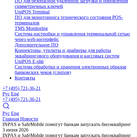
ПО для безопасной удаленной загрузки и обновления
симметричных ключей
UniPOS Terminal
ПО для мониторинга технического состояния POS-
терминалов
TMS Monitoring
Система настройки и управления терминальной сетью
через web-интерфейс
Дополнительное ПО
Коннекторы, утилиты и драйверы для работы
эквайрингового оборудования и кассовых систем
UniPOS E-slip
Система обработки и хранения электронных образов
банковских чеков (слипов)
Контакты
+7 (495) 721-36-21
Рус
Eng
+7 (495) 721-36-21
Рус
Eng
Главная
Новости
INPAS и SafeMobile помогут банкам запускать биоэквайринг
3 июня 2026
INPAS и SafeMobile помогут банкам запускать биоэквайринг