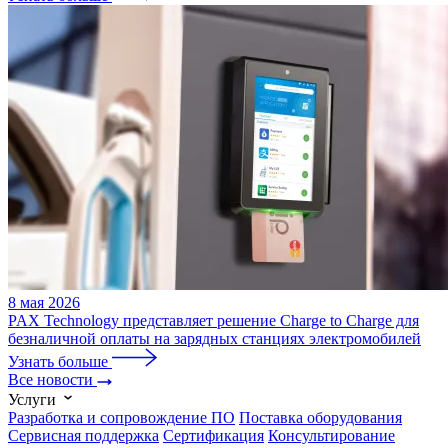
8 мая 2026
PAX Technology представляет решение Charge to Charge для
безналичной оплаты на зарядных станциях электромобилей
Узнать больше
Все новости
Услуги
Разработка и сопровождение ПО
Поставка оборудования
Сервисная поддержка
Cертификация
Консультирование