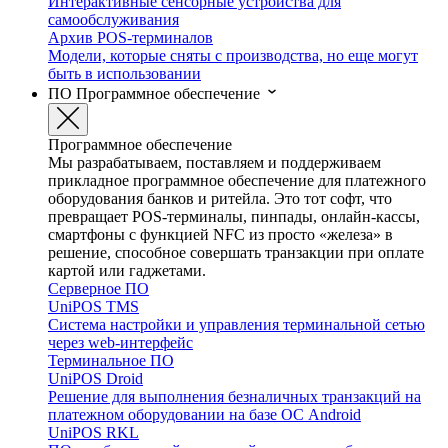
Интерактивные сенсорные устройства для
самообслуживания
Архив POS-терминалов
Модели, которые сняты с производства, но еще могут
быть в использовании
ПО
Программное обеспечение
Программное обеспечение
Мы разрабатываем, поставляем и поддерживаем
прикладное программное обеспечение для платежного
оборудования банков и ритейла. Это тот софт, что
превращает POS-терминалы, пинпады, онлайн-кассы,
смартфоны с функцией NFC из просто «железа» в
решение, способное совершать транзакции при оплате
картой или гаджетами.
Серверное ПО
UniPOS TMS
Система настройки и управления терминальной сетью
через web-интерфейс
Терминальное ПО
UniPOS Droid
Решение для выполнения безналичных транзакций на
платежном оборудовании на базе ОС Android
UniPOS RKL