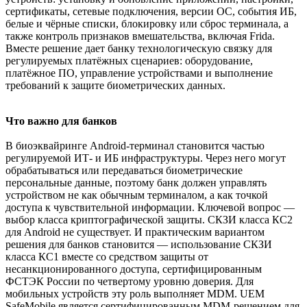
сертификаты, сетевые подключения, версии ОС, события ИБ,
белые и чёрные списки, блокировку или сброс терминала, а
также контроль признаков вмешательства, включая Frida.
Вместе решение дает банку технологическую связку для
регулируемых платёжных сценариев: оборудование,
платёжное ПО, управление устройствами и выполнение
требований к защите биометрических данных.
Что важно для банков
В биоэквайринге Android-терминал становится частью
регулируемой ИТ- и ИБ инфраструктуры. Через него могут
обрабатываться или передаваться биометрические
персональные данные, поэтому банк должен управлять
устройством не как обычным терминалом, а как точкой
доступа к чувствительной информации. Ключевой вопрос —
выбор класса криптографической защиты. СКЗИ класса КС2
для Android не существует. И практическим вариантом
решения для банков становится — использование СКЗИ
класса КС1 вместе со средством защиты от
несанкционированного доступа, сертифицированным
ФСТЭК России по четвертому уровню доверия. Для
мобильных устройств эту роль выполняет MDM. UEM
SafeMobile является сертифицированным MDM-решением для