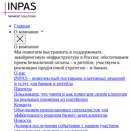
Главная
О компании
О компании
Мы помогаем выстраивать и поддерживать
эквайринговую инфраструктуру в России: обеспечиваем
прием безналичной оплаты – в ритейле, участвуем в
реализации продуктовой стратегии – в банках.
О нас
INPAS – комплексный поставщик платежных решений
и услуг для банков и ритейла
Проекты
Показываем, что умеем и как помогаем своим клиентам
на реальных примерах из портфолио
Команда
Объединяем разноплановых специалистов для
эффективного решения бизнес-задач клиентов
Новости
Делимся последними событиями с нашим участием,
отраслевыми статьями и аналитикой