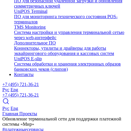
ПО для безопасной удаленной загрузки и обновления
симметричных ключей
UniPOS Terminal
ПО для мониторинга технического состояния POS-
терминалов
TMS Monitoring
Система настройки и управления терминальной сетью
через web-интерфейс
Дополнительное ПО
Коннекторы, утилиты и драйверы для работы
эквайрингового оборудования и кассовых систем
UniPOS E-slip
Система обработки и хранения электронных образов
банковских чеков (слипов)
Контакты
+7 (495) 721-36-21
Рус
Eng
+7 (495) 721-36-21
Рус
Eng
Главная
Проекты
Обновление терминальной сети для поддержки платежной
системы «Мир»
#платежныесервисы