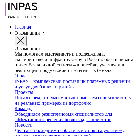
Главная
О компании
О компании
Мы помогаем выстраивать и поддерживать
эквайринговую инфраструктуру в России: обеспечиваем
прием безналичной оплаты – в ритейле, участвуем в
реализации продуктовой стратегии – в банках.
О нас
INPAS – комплексный поставщик платежных решений
и услуг для банков и ритейла
Проекты
Показываем, что умеем и как помогаем своим клиентам
на реальных примерах из портфолио
Команда
Объединяем разноплановых специалистов для
эффективного решения бизнес-задач клиентов
Новости
Делимся последними событиями с нашим участием,
отраслевыми статьями и аналитикой