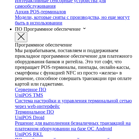
Интерактивные сенсорные устройства для
самообслуживания
Архив POS-терминалов
Модели, которые сняты с производства, но еще могут
быть в использовании
ПО
Программное обеспечение
Программное обеспечение
Мы разрабатываем, поставляем и поддерживаем
прикладное программное обеспечение для платежного
оборудования банков и ритейла. Это тот софт, что
превращает POS-терминалы, пинпады, онлайн-кассы,
смартфоны с функцией NFC из просто «железа» в
решение, способное совершать транзакции при оплате
картой или гаджетами.
Серверное ПО
UniPOS TMS
Система настройки и управления терминальной сетью
через web-интерфейс
Терминальное ПО
UniPOS Droid
Решение для выполнения безналичных транзакций на
платежном оборудовании на базе ОС Android
UniPOS RKL