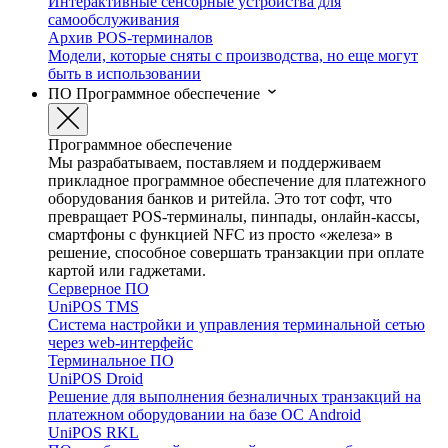
Интерактивные сенсорные устройства для
самообслуживания
Архив POS-терминалов
Модели, которые сняты с производства, но еще могут
быть в использовании
ПО
Программное обеспечение
Программное обеспечение
Мы разрабатываем, поставляем и поддерживаем
прикладное программное обеспечение для платежного
оборудования банков и ритейла. Это тот софт, что
превращает POS-терминалы, пинпады, онлайн-кассы,
смартфоны с функцией NFC из просто «железа» в
решение, способное совершать транзакции при оплате
картой или гаджетами.
Серверное ПО
UniPOS TMS
Система настройки и управления терминальной сетью
через web-интерфейс
Терминальное ПО
UniPOS Droid
Решение для выполнения безналичных транзакций на
платежном оборудовании на базе ОС Android
UniPOS RKL