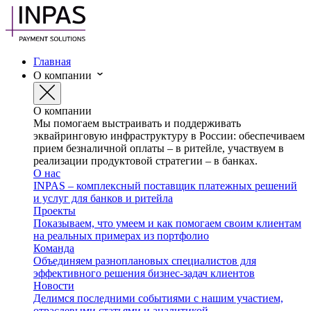
Главная
О компании
О компании
Мы помогаем выстраивать и поддерживать
эквайринговую инфраструктуру в России: обеспечиваем
прием безналичной оплаты – в ритейле, участвуем в
реализации продуктовой стратегии – в банках.
О нас
INPAS – комплексный поставщик платежных решений
и услуг для банков и ритейла
Проекты
Показываем, что умеем и как помогаем своим клиентам
на реальных примерах из портфолио
Команда
Объединяем разноплановых специалистов для
эффективного решения бизнес-задач клиентов
Новости
Делимся последними событиями с нашим участием,
отраслевыми статьями и аналитикой