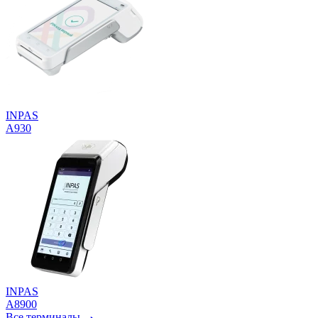
INPAS
A930
INPAS
A8900
Все терминалы