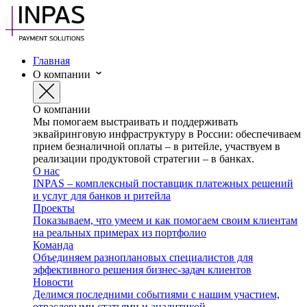
Главная
О компании
О компании
Мы помогаем выстраивать и поддерживать
эквайринговую инфраструктуру в России: обеспечиваем
прием безналичной оплаты – в ритейле, участвуем в
реализации продуктовой стратегии – в банках.
О нас
INPAS – комплексный поставщик платежных решений
и услуг для банков и ритейла
Проекты
Показываем, что умеем и как помогаем своим клиентам
на реальных примерах из портфолио
Команда
Объединяем разноплановых специалистов для
эффективного решения бизнес-задач клиентов
Новости
Делимся последними событиями с нашим участием,
отраслевыми статьями и аналитикой