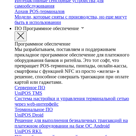
Интерактивные сенсорные устройства для
самообслуживания
Архив POS-терминалов
Модели, которые сняты с производства, но еще могут
быть в использовании
ПО
Программное обеспечение
Программное обеспечение
Мы разрабатываем, поставляем и поддерживаем
прикладное программное обеспечение для платежного
оборудования банков и ритейла. Это тот софт, что
превращает POS-терминалы, пинпады, онлайн-кассы,
смартфоны с функцией NFC из просто «железа» в
решение, способное совершать транзакции при оплате
картой или гаджетами.
Серверное ПО
UniPOS TMS
Система настройки и управления терминальной сетью
через web-интерфейс
Терминальное ПО
UniPOS Droid
Решение для выполнения безналичных транзакций на
платежном оборудовании на базе ОС Android
UniPOS RKL