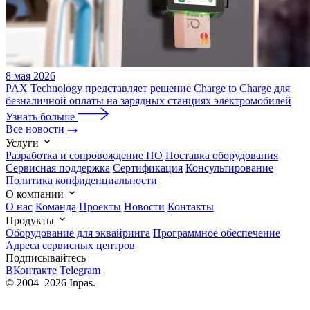
8 мая 2026
PAX Technology представляет решение Charge to Charge для
безналичной оплаты на зарядных станциях электромобилей
Узнать больше
Все новости
Услуги
Разработка и сопровождение ПО
Поставка оборудования
Сервисная поддержка
Cертификация
Консультирование
Политика конфиденциальности
О компании
О нас
Команда
Проекты
Новости
Контакты
Продукты
Оборудование для эквайринга
Программное обеспечение
Адреса сервисных центров
Подписывайтесь
ВКонтакте
Telegram
© 2004–2026 Inpas.