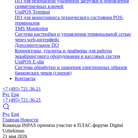
ПО для безопасной удаленной загрузки и обновления
симметричных ключей
UniPOS Terminal
ПО для мониторинга технического состояния POS-
терминалов
TMS Monitoring
Система настройки и управления терминальной сетью
через web-интерфейс
Дополнительное ПО
Коннекторы, утилиты и драйверы для работы
эквайрингового оборудования и кассовых систем
UniPOS E-slip
Система обработки и хранения электронных образов
банковских чеков (слипов)
Контакты
+7 (495) 721-36-21
Рус
Eng
+7 (495) 721-36-21
Рус
Eng
Главная
Новости
Команда INPAS приняла участие в ПЛАС-форуме Digital
Uzbekistan
21 мая 2026